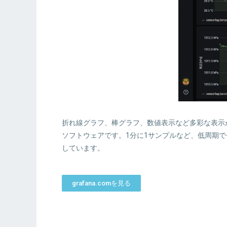
折れ線グラフ、棒グラフ、数値表示など多彩な表示
ソフトウェアです。1分に1サンプルなど、低周期
しています。
grafana.comを見る