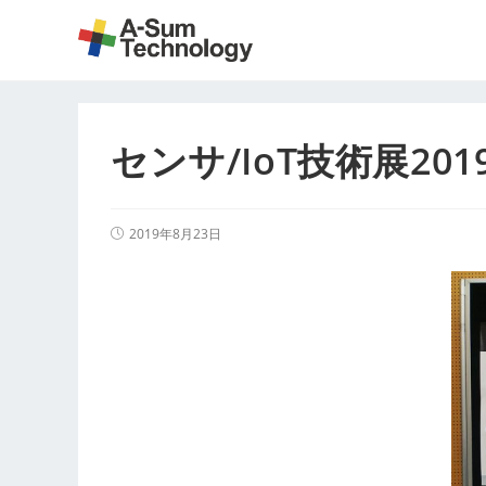
コ
ン
テ
ン
ツ
センサ/IoT技術展20
へ
ス
キ
ッ
投
2019年8月23日
稿
プ
公
開
日: